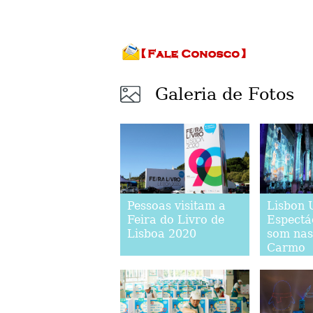
Galeria de Fotos
Pessoas visitam a
Lisbon 
Feira do Livro de
Espectác
Lisboa 2020
som nas
Carmo