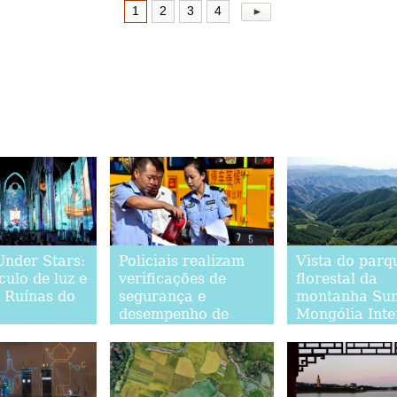
1
2
3
4
Under Stars:
Policiais realizam
Vista do parq
ulo de luz e
verificações de
florestal da
 Ruínas do
segurança e
montanha Su
desempenho de
Mongólia Inte
ônibus escolares em
Gaocheng,
província de Hebei