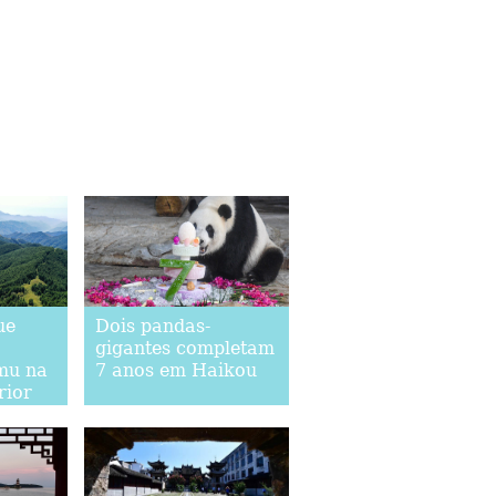
ue
Dois pandas-
gigantes completam
mu na
7 anos em Haikou
rior