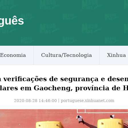
guês
Economia
Cultura/Tecnologia
Xinhua 
am verificações de segurança e des
lares em Gaocheng, província de 
2020-08-28 14:46:00丨
portuguese.xinhuanet.com