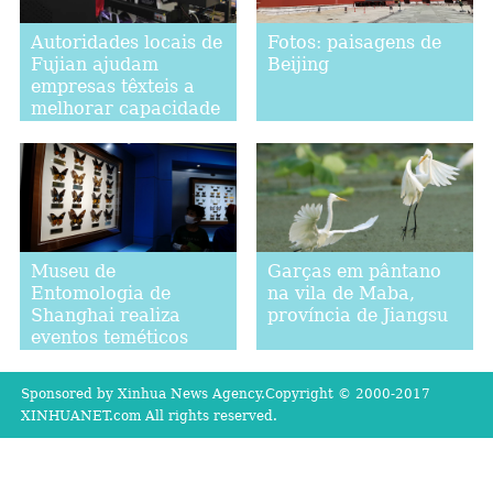
Autoridades locais de
Fotos: paisagens de
Fujian ajudam
Beijing
empresas têxteis a
melhorar capacidade
de produção
Museu de
Garças em pântano
Entomologia de
na vila de Maba,
Shanghai realiza
província de Jiangsu
eventos teméticos
durante Festival de
Ciências
Sponsored by Xinhua News Agency.Copyright © 2000-2017
XINHUANET.com All rights reserved.