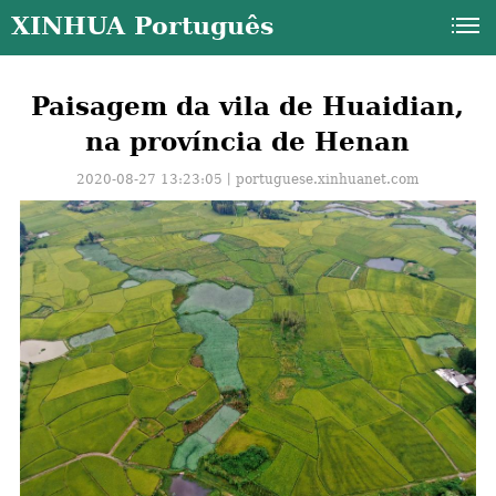
XINHUA Português
Paisagem da vila de Huaidian,
na província de Henan
2020-08-27 13:23:05丨
portuguese.xinhuanet.com
a