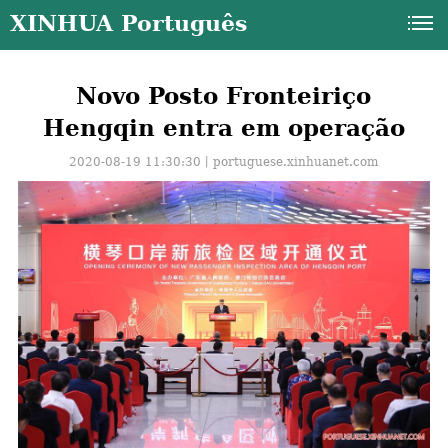
XINHUA Português
Novo Posto Fronteiriço
Hengqin entra em operação
2020-08-19 11:30:30丨
portuguese.xinhuanet.com
a