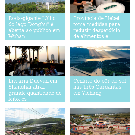
Roda-gigante "Olho
Província de Hebei
do lago Donghu" é
toma medidas para
aberta ao público em
reduzir desperdício
Wuhan
de alimentos e
promover consumo
moderado
Livraria Duoyun em
Cenário do pôr do sol
Shanghai atrai
nas Três Gargantas
grande quantidade de
em Yichang
leitores