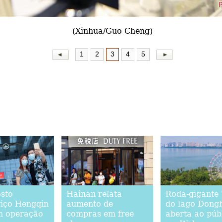
(Xinhua/Guo Cheng)
1
2
3
4
5
sto
Hainan relata
Roda-gigante 
riço Hengqin
aumento de
do lago Dongh
m operação
compras em free
aberta ao púb