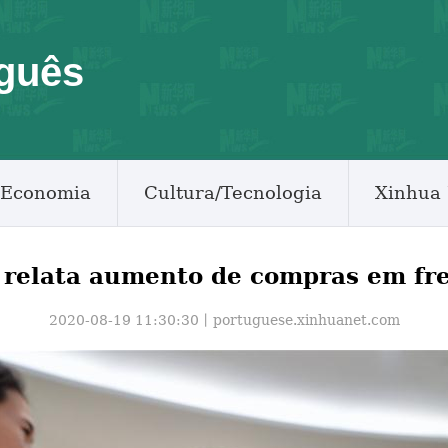
guês
Economia
Cultura/Tecnologia
Xinhua 
relata aumento de compras em fr
2020-08-19 11:30:30丨
portuguese.xinhuanet.com