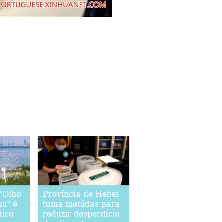
"Olho
Província de Hebei
u" é
toma medidas para
lico
reduzir desperdício