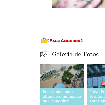
Galeria de Fotos
Fortes enchentes
Novo Po
atingem o município
Frontei
de Chongqing
entra e