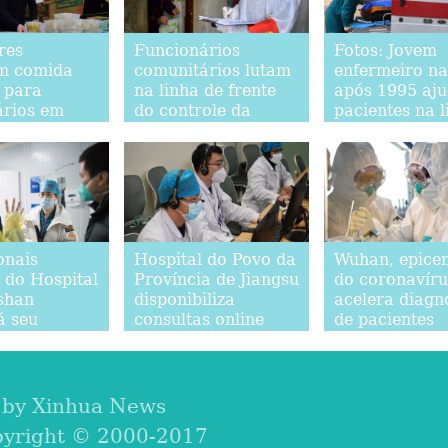
res
Funcionários
Fotos: Jovem
m comida
comunitários lutam
enfermeiro na
a para
na linha de frente
após 1995 aj
ários em
do controle da
pacientes na l
 contra o
epidemia
de frente do
ronavírus
combate à ep
onais
Hospital do Povo da
Wuhan, epice
 do Hospital
Província de Jiangsu
do coronavíru
shan
disponibiliza
acelera diagn
á seu
consultas online
de pacientes
 lote de
para reduzir
infectados pel
es
número de
doença
pacientes
presenciais
 by Xinhua News
pyright © 2000-2017