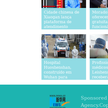
Cidade chinesa de
Morado
Xiaogan lança
oferece
plataforma de
gratuit
atendimento
funcion
telefônico de 24
combate
horas em meio ao
novo co
surto epidêmico
Hospital
Profissi
Huoshenshan,
médicos
construído em
Leishen
Wuhan para
receber
tratamento do
primeiro
coronavírus, recebe
pacient
novos pacientes
infectados pela
Sponsored
doença
Agency.Co