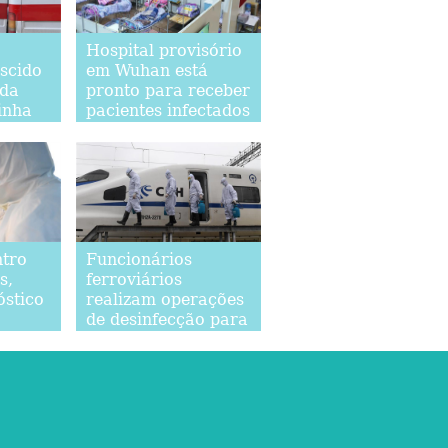
Hospital provisório
scido
em Wuhan está
uda
pronto para receber
inha
pacientes infectados
pelo novo
idemia
coronavírus
ntro
Funcionários
s,
ferroviários
óstico
realizam operações
de desinfecção para
a
prevenir e controlar
disseminação do
coronavírus