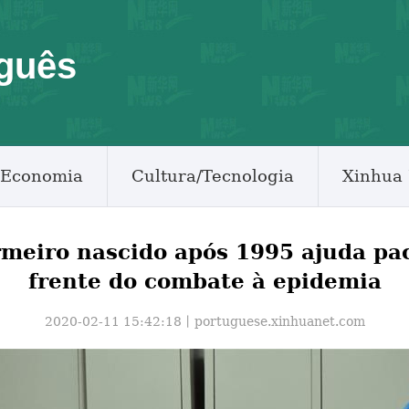
guês
Economia
Cultura/Tecnologia
Xinhua 
rmeiro nascido após 1995 ajuda pac
frente do combate à epidemia
2020-02-11 15:42:18丨
portuguese.xinhuanet.com