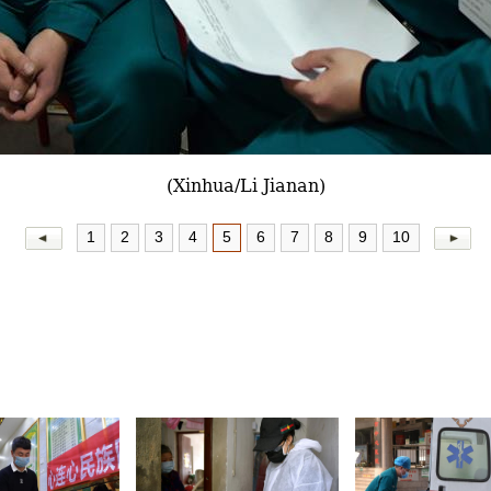
(Xinhua/Li Jianan)
1
2
3
4
5
6
7
8
9
10