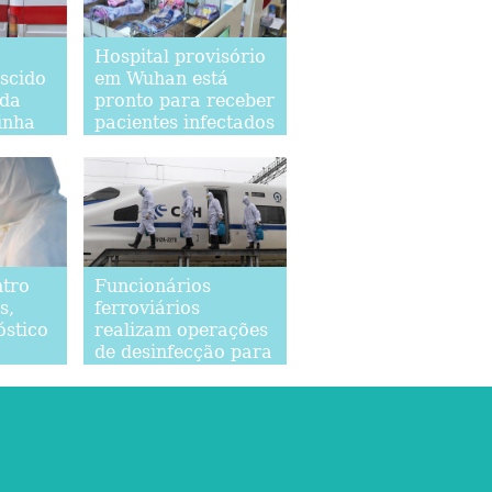
Hospital provisório
scido
em Wuhan está
uda
pronto para receber
inha
pacientes infectados
pelo novo
idemia
coronavírus
ntro
Funcionários
s,
ferroviários
óstico
realizam operações
de desinfecção para
a
prevenir e controlar
disseminação do
coronavírus