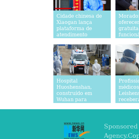
Cidade chinesa de
Morado
Xiaogan lança
oferece
plataforma de
gratuit
atendimento
funcion
telefônico de 24
combate
horas em meio ao
novo co
surto epidêmico
Hospital
Profissi
Huoshenshan,
médicos
construído em
Leishen
Wuhan para
receber
tratamento do
primeiro
coronavírus, recebe
pacient
novos pacientes
infectados pela
Sponsored
doença
Agency.Co