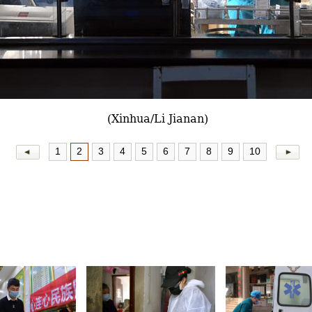
(Xinhua/Li Jianan)
1
2
3
4
5
6
7
8
9
10