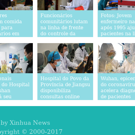
res
Funcionários
Fotos: Jovem
m comida
comunitários lutam
enfermeiro na
a para
na linha de frente
após 1995 aj
ários em
do controle da
pacientes na l
 contra o
epidemia
de frente do
ronavírus
combate à ep
onais
Hospital do Povo da
Wuhan, epice
 do Hospital
Província de Jiangsu
do coronavíru
shan
disponibiliza
acelera diagn
á seu
consultas online
de pacientes
 lote de
para reduzir
infectados pel
es
número de
doença
pacientes
presenciais
 by Xinhua News
pyright © 2000-2017