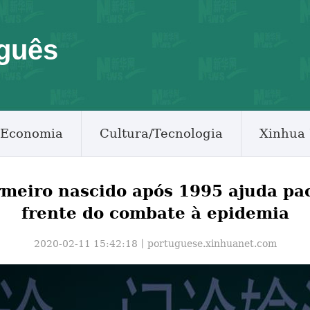
guês
Economia
Cultura/Tecnologia
Xinhua 
rmeiro nascido após 1995 ajuda pac
frente do combate à epidemia
2020-02-11 15:42:18丨
portuguese.xinhuanet.com