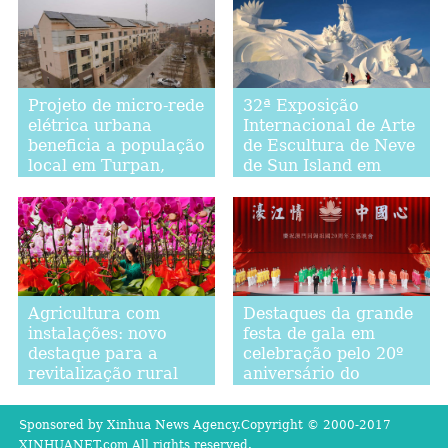
Projeto de micro-rede
32ª Exposição
elétrica urbana
Internacional de Arte
beneficia a população
de Escultura de Neve
local em Turpan,
de Sun Island em
Xinjiang, noroeste da
Harbin será aberta
China
ao público
Agricultura com
Destaques da grande
instalações: novo
festa de gala em
destaque para a
celebração pelo 20º
revitalização rural
aniversário do
em Tangshan
retorno de Macau à
pátria
Sponsored by Xinhua News Agency.Copyright © 2000-2017
XINHUANET.com All rights reserved.