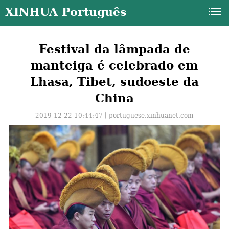
XINHUA Português
Festival da lâmpada de
manteiga é celebrado em
Lhasa, Tibet, sudoeste da
China
2019-12-22 10:44:47丨
portuguese.xinhuanet.com
a