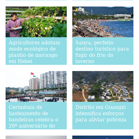
China
Agricultores adotam
Sanya, perfeito
modo ecológico de
destino turístico para
plantio de morango
fugir do frio do
em Hebei
inverno
Cerimônia de
Distrito em Guangxi
hasteamento de
intensifica esforços
bandeiras celebra o
para aliviar pobreza
20º aniversário do
regresso de Macau à
pátria