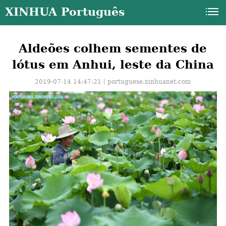
XINHUA Português
Aldeões colhem sementes de
lótus em Anhui, leste da China
2019-07-14 14:47:21丨
portuguese.xinhuanet.com
a