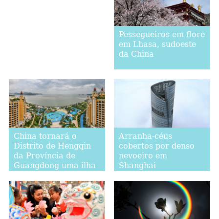
Pessegueiros em flore
em Lhasa, sudoeste
da China
China tornará o
Arranha-céus
Distrito de Hengqin
cobertos por denso
da Província de
nevoeiro em
Guangdong uma ilha
Shanghai
de turismo
internacional