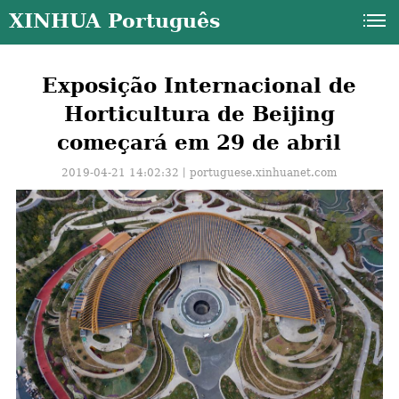
XINHUA Português
Exposição Internacional de
Horticultura de Beijing
começará em 29 de abril
2019-04-21 14:02:32丨
portuguese.xinhuanet.com
a