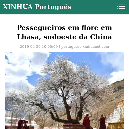
XINHUA Português
Pessegueiros em flore em
Lhasa, sudoeste da China
2019-04-20 10:05:09丨
portuguese.xinhuanet.com
a