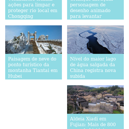
ações para limpar e
personagem de
proteger rio local em
desenho animado
Chongqing
para levantar
conscientização
pública para doenças
raras em Beijing
Nível do maior lago
Paisagem de neve do
de água salgada da
ponto turístico da
China registra nova
montanha Tiantai em
subida
Hubei
Aldeia Xiadi em
Fujian: Mais de 800