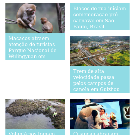
Blocos de rua iniciam
comemoração pré-
carnaval em São
Paulo, Brasil
Macacos atraem
atenção de turistas
Parque Nacional de
Wulingyuan em
Zhangjiajie, centro da
China
Trem de alta
velocidade passa
pelos campos de
canola em Guizhou
Voluntários tomam
Crianças abraçam