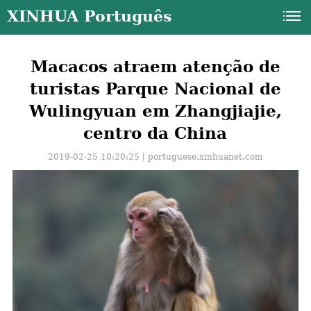
XINHUA Português
Macacos atraem atenção de
turistas Parque Nacional de
Wulingyuan em Zhangjiajie,
centro da China
2019-02-25 10:20:25丨
portuguese.xinhuanet.com
a