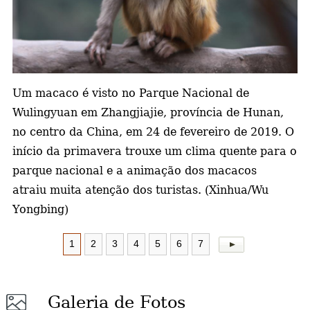
a
Um macaco é visto no Parque Nacional de
Wulingyuan em Zhangjiajie, província de Hunan,
no centro da China, em 24 de fevereiro de 2019.
O
início da primavera trouxe um clima quente para o
parque nacional e a animação dos macacos
atraiu muita atenção dos turistas. (Xinhua/Wu
Yongbing)
1
2
3
4
5
6
7
Galeria de Fotos