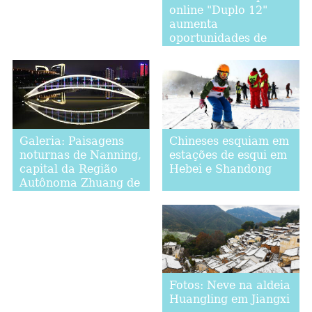
online "Duplo 12"
aumenta
oportunidades de
negócios para
empresas de logística
Chineses esquiam em
Galeria: Paisagens
estações de esqui em
noturnas de Nanning,
Hebei e Shandong
capital da Região
Autônoma Zhuang de
Guangxi
Fotos: Neve na aldeia
Huangling em Jiangxi