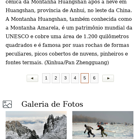
cênica da Montanha Huangshan após a neve em
Huangshan, província de Anhui, no leste da China.
a
A Montanha Huangshan, também conhecida como
a Montanha Amarela, é um patrimônio mundial da
UNESCO e cobre uma área de 1.200 quilômetros
quadrados e é famosa por suas rochas de formas
peculiares, picos cobertos de nuvens, pinheiros e
fontes termais. (Xinhua/Pan Zhengguang)
1
2
3
4
5
6
Galeria de Fotos