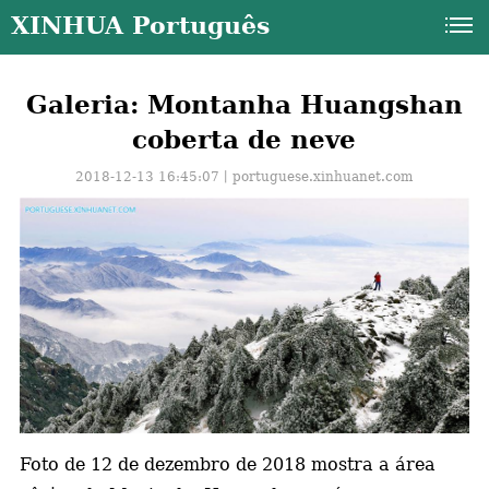
XINHUA Português
Galeria: Montanha Huangshan
coberta de neve
2018-12-13 16:45:07丨
portuguese.xinhuanet.com
a
Foto de 12 de dezembro de 2018 mostra a área