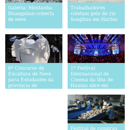
Galeria: Montanha
Trabalhadores
Huangshan coberta
coletam gelo do rio
de neve
Songhua em Harbin
1º Festival
6º Concurso de
Internacional de
Escultura de Neve
Cinema da Ilha de
para Estudantes da
Hainan abre em
província de
Sanya
Heilongjiang abre em
Harbin
Festival de compras