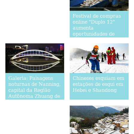
Festival de compras
online "Duplo 12"
aumenta
oportunidades de
negócios para
empresas de logística
Chineses esquiam em
Galeria: Paisagens
estações de esqui em
noturnas de Nanning,
Hebei e Shandong
capital da Região
Autônoma Zhuang de
Guangxi