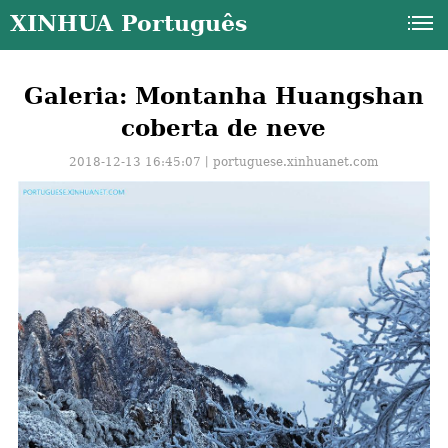
XINHUA Português
Galeria: Montanha Huangshan
coberta de neve
2018-12-13 16:45:07丨
portuguese.xinhuanet.com
a