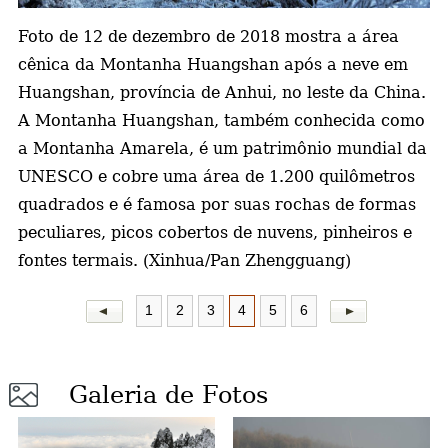
Foto de 12 de dezembro de 2018 mostra a área
a
cênica da Montanha Huangshan após a neve em
Huangshan, província de Anhui, no leste da China.
A Montanha Huangshan, também conhecida como
a Montanha Amarela, é um patrimônio mundial da
UNESCO e cobre uma área de 1.200 quilômetros
quadrados e é famosa por suas rochas de formas
peculiares, picos cobertos de nuvens, pinheiros e
fontes termais. (Xinhua/Pan Zhengguang)
1
2
3
4
5
6
Galeria de Fotos