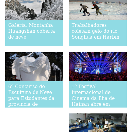
Galeria: Montanha
Trabalhadores
Huangshan coberta
coletam gelo do rio
de neve
Songhua em Harbin
1º Festival
6º Concurso de
Internacional de
Escultura de Neve
Cinema da Ilha de
para Estudantes da
Hainan abre em
província de
Sanya
Heilongjiang abre em
Harbin