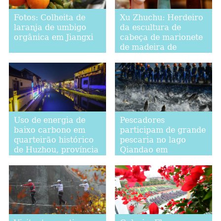
Fotos: Colheita de
Xu Zhuchu: Herdeiro
laranja de umbigo
da escultura de
orgânica em Jiangxi
cabeça de marionete
de madeira de
Zhangzhou
Uso de energia de
Pescadores
baixo carbono em
participam de grande
quarteirão histórico
pescaria no lago
de Huzhou, província
Qiandao em
de Zhejiang
Hangzhou