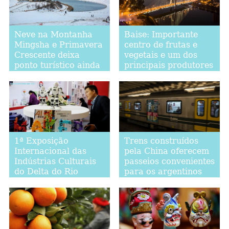
Neve na Montanha
Baise: Importante
Mingsha e Primavera
centro de frutas e
Crescente deixa
vegetais e um dos
ponto turístico ainda
principais produtores
mais atraente
de alumínio da China
1ª Exposição
Trens construídos
Internacional das
pela China oferecem
Indústrias Culturais
passeios convenientes
do Delta do Rio
para os argentinos
Yangtzé em Shanghai
em Buenos Aires