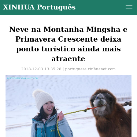
XINHUA Português
Neve na Montanha Mingsha e
Primavera Crescente deixa
ponto turístico ainda mais
atraente
2018-12-03 13:35:28丨
portuguese.xinhuanet.com
a