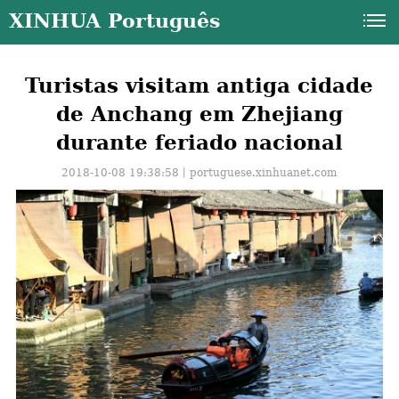
XINHUA Português
Turistas visitam antiga cidade
de Anchang em Zhejiang
durante feriado nacional
2018-10-08 19:38:58丨
portuguese.xinhuanet.com
a