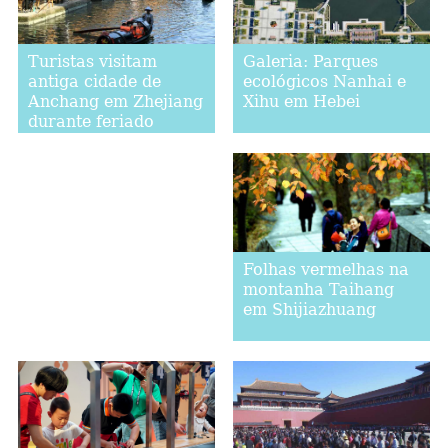
Galeria: Parques
Turistas visitam
ecológicos Nanhai e
antiga cidade de
Xihu em Hebei
Anchang em Zhejiang
durante feriado
nacional
Folhas vermelhas na
montanha Taihang
em Shijiazhuang