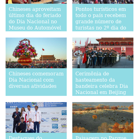
Chineses aproveitam
Pontos turísticos em
último dia do feriado
todo o país recebem
do Dia Nacional no
grande número de
Museu do Automóvel
turistas no 2º dia do
de Shanghai
feriado do Dia
Nacional
Chineses comemoram
Cerimônia de
Dia Nacional com
hasteamento da
diversas atividades
bandeira celebra Dia
Nacional em Beijing
Destaques do
Paisagem no Parque