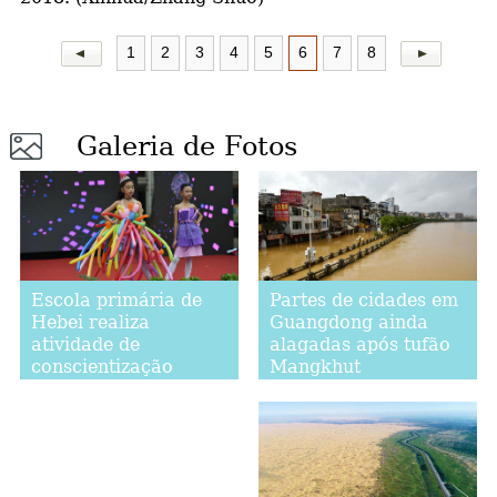
1
2
3
4
5
6
7
8
Galeria de Fotos
Partes de cidades em
Escola primária de
Guangdong ainda
Hebei realiza
alagadas após tufão
atividade de
Mangkhut
conscientização
científica