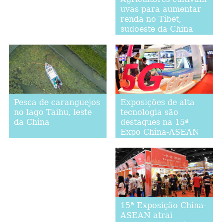
uvas para aumentar
renda no Tibet,
sudoeste da China
Exposições de alta
Pesca de caranguejos
tecnologia são
no lago Taihu, leste
destaques na 15ª
da China
Expo China-ASEAN
15ª Exposição China-
ASEAN atrai