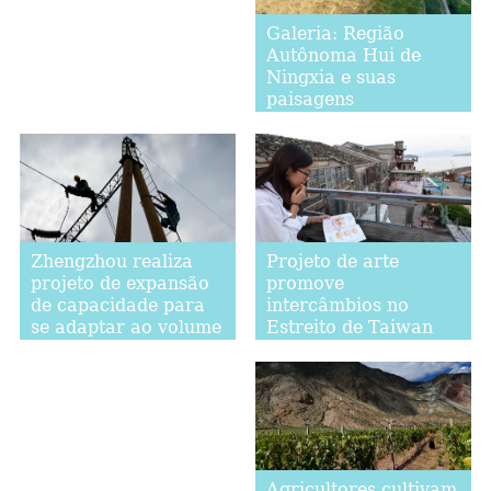
Galeria: Região
Autônoma Hui de
Ningxia e suas
paisagens
Projeto de arte
Zhengzhou realiza
promove
projeto de expansão
intercâmbios no
de capacidade para
Estreito de Taiwan
se adaptar ao volume
de tráfego
Agricultores cultivam