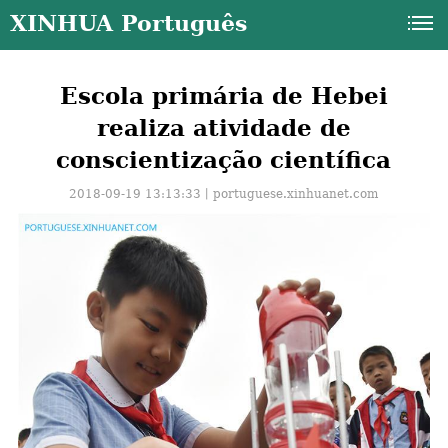
XINHUA Português
Escola primária de Hebei
realiza atividade de
conscientização científica
2018-09-19 13:13:33丨
portuguese.xinhuanet.com
a