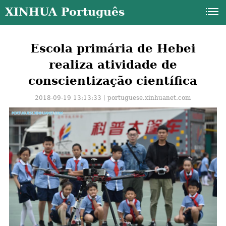
XINHUA Português
Escola primária de Hebei
realiza atividade de
conscientização científica
2018-09-19 13:13:33丨
portuguese.xinhuanet.com
a