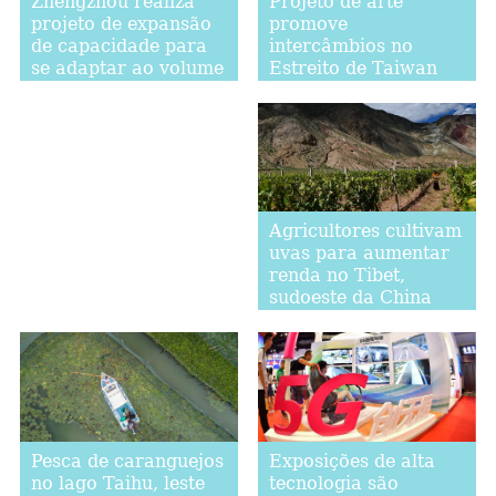
Projeto de arte
Zhengzhou realiza
promove
projeto de expansão
intercâmbios no
de capacidade para
Estreito de Taiwan
se adaptar ao volume
de tráfego
Agricultores cultivam
uvas para aumentar
renda no Tibet,
sudoeste da China
Exposições de alta
Pesca de caranguejos
tecnologia são
no lago Taihu, leste