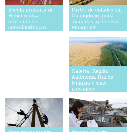
Partes de cidades em
Escola primária de
Guangdong ainda
Hebei realiza
alagadas após tufão
atividade de
Mangkhut
conscientização
científica
Galeria: Região
Autônoma Hui de
Ningxia e suas
paisagens