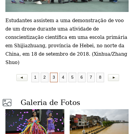
a
Estudantes assistem a uma demonstração de voo
de um drone durante
uma atividade de
conscientização científica em uma escola primária
em Shijiazhuang, província de Hebei, no norte da
China, em 18 de setembro de 2018. (Xinhua/Zhang
Shuo)
1
2
3
4
5
6
7
8
Galeria de Fotos