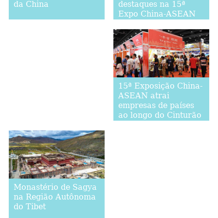
destaques na 15ª
da China
Expo China-ASEAN
15ª Exposição China-
ASEAN atrai
empresas de países
ao longo do Cinturão
e Rota
Monastério de Sagya
na Região Autônoma
do Tibet