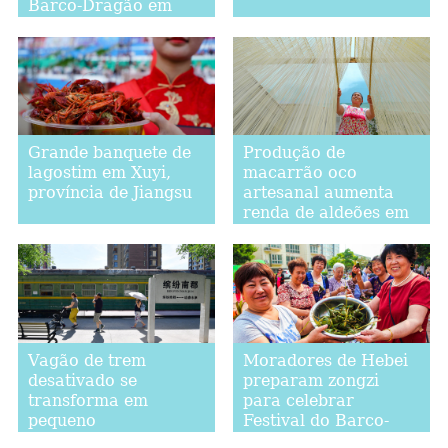
Barco-Dragão em
Zhejiang
Grande banquete de
Produção de
lagostim em Xuyi,
macarrão oco
província de Jiangsu
artesanal aumenta
renda de aldeões em
Handan, Hebei
Vagão de trem
Moradores de Hebei
desativado se
preparam zongzi
transforma em
para celebrar
pequeno
Festival do Barco-
supermercado em
Dragão