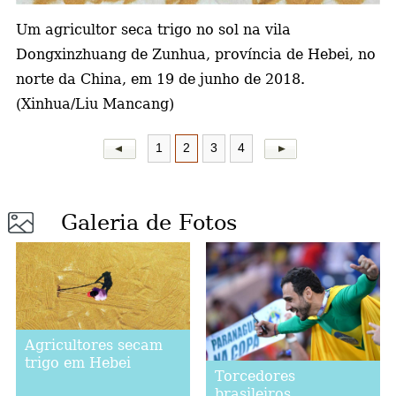
Um agricultor seca trigo no sol na vila
a
Dongxinzhuang de Zunhua, província de Hebei, no
norte da China, em 19 de junho de 2018.
(Xinhua/Liu Mancang)
1
2
3
4
Galeria de Fotos
Agricultores secam
trigo em Hebei
Torcedores
brasileiros