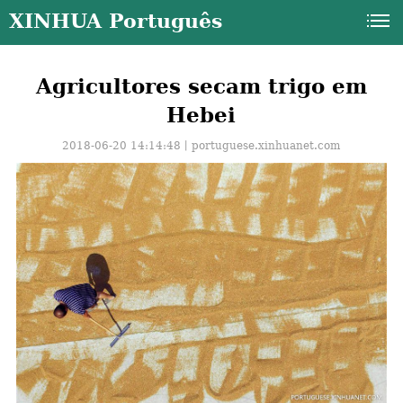
XINHUA Português
Agricultores secam trigo em
Hebei
2018-06-20 14:14:48丨
portuguese.xinhuanet.com
a