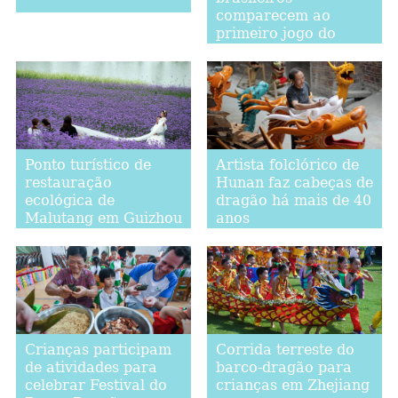
comparecem ao
primeiro jogo do
Brasil na Copa do
Mundo
Ponto turístico de
Artista folclórico de
restauração
Hunan faz cabeças de
ecológica de
dragão há mais de 40
Malutang em Guizhou
anos
Crianças participam
Corrida terreste do
de atividades para
barco-dragão para
celebrar Festival do
crianças em Zhejiang