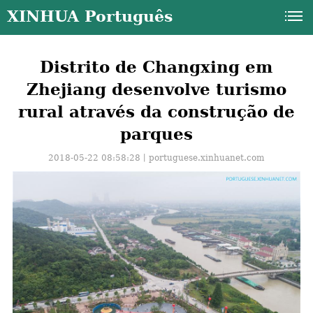
XINHUA Português
Distrito de Changxing em
Zhejiang desenvolve turismo
rural através da construção de
parques
2018-05-22 08:58:28丨
portuguese.xinhuanet.com
a