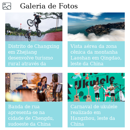
Galeria de Fotos
Distrito de Changxing
Vista aérea da zona
em Zhejiang
cênica da montanha
desenvolve turismo
Laoshan em Qingdao,
rural através da
leste da China
construção de
parques
Banda de rua
Carnaval de ukulele
apresenta-se na
realizado em
cidade de Chengdu,
Hangzhou, leste da
sudoeste da China
China