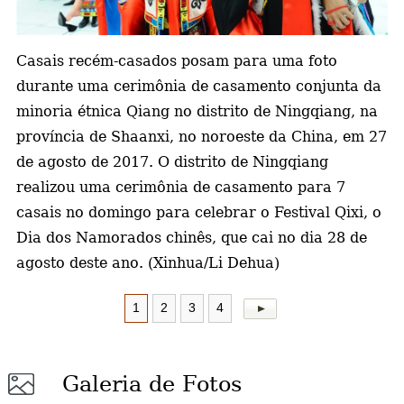
a
Casais recém-casados posam para uma foto
durante u
ma cerimônia de casamento conjunta
da
minoria étnica Qiang no distrito de Ningqiang, na
província de Shaanxi, no noroeste da China, em 27
de agosto de 2017. O distrito de Ningqiang
realizou uma cerimônia de casamento para 7
casais no domingo para celebrar o Festival Qixi, o
Dia dos Namorados c
hinês
, que cai no dia 28 de
agosto deste ano. (Xinhua/Li Dehua)
1
2
3
4
Galeria de Fotos