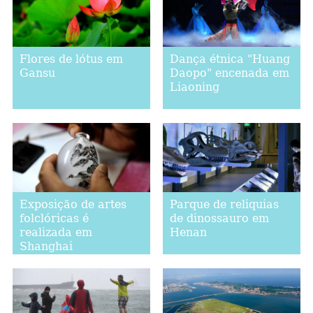
Flores de lótus em
Dança étnica "Huang
Gansu
Daopo" encenada em
Liaoning
Exposição de artes
Parque de reliquias
folclóricas é
de dinossauro em
realizada em
Henan
Shanghai