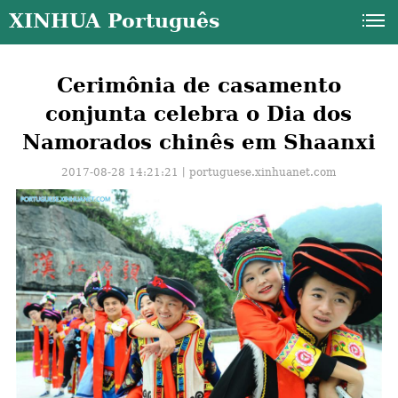
XINHUA Português
Cerimônia de casamento
conjunta celebra o Dia dos
Namorados chinês em Shaanxi
2017-08-28 14:21:21丨
portuguese.xinhuanet.com
a