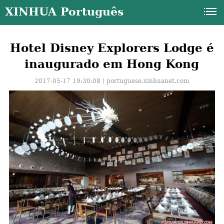
XINHUA Português
Hotel Disney Explorers Lodge é
inaugurado em Hong Kong
2017-05-17 19:30:08丨
portuguese.xinhuanet.com
a