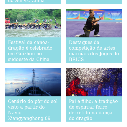
do Sul vs. China
Festival da canoa-
Destaques da
dragão é celebrado
competição de artes
em Guizhou no
marciais dos Jogos do
sudoeste da China
BRICS
Cenário do pôr do sol
Pai e filho: a tradição
visto a partir do
de espirrar ferro
Navio
derretido na dança
Xiangyanghong 09
do dragão