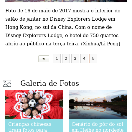
Foto de 16 de maio de 2017 mostra o interior do
a
salão de jantar no Disney Explorers Lodge em
Hong Kong, no sul da China. Com o nome de
Disney Explorers Lodge, o hotel de 750 quartos
abriu ao público na terça-feira. (Xinhua/Li Peng)
1
2
3
4
5
Galeria de Fotos
Crianças chinesas
Cenário do pôr do sol
tiram fotos para
em Heihe no nordeste