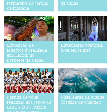
formatura do jardim
da China
de infância
Exposição de
Entusiastas praticam
lagartos é realizada
ioga em Hubei
em Harbin no
nordeste da China
Partida de vôlei
Vista aérea da cidade
feminino nos Jogos do
costeira de Qingdao
BRICS 2017: África