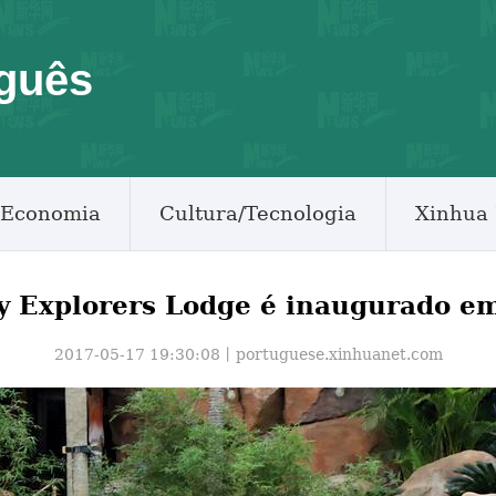
guês
Economia
Cultura/Tecnologia
Xinhua 
y Explorers Lodge é inaugurado 
2017-05-17 19:30:08丨
portuguese.xinhuanet.com