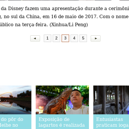
s da Disney fazem uma apresentação durante a cerimôni
 no sul da China, em 16 de maio de 2017. Com o nome 
úblico na terça-feira. (Xinhua/Li Peng)
1
2
3
4
5
 do pôr do
Exposição de
Entusiastas
Heihe no
lagartos é realizada
praticam iog