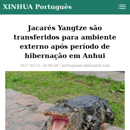
XINHUA Português
Jacarés Yangtze são
transferidos para ambiente
externo após período de
hibernação em Anhui
2017-03-21 16:08:39丨
portuguese.xinhuanet.com
a