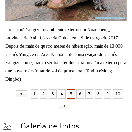
a
Um jacaré Yangtze no ambiente externo em
Xuancheng,
província de Anhui, leste da China, em 19 de março de 2017.
Depois de mais de quatro meses de hibernação
, mais de 13.000
jacarés Yangtze da Área Nacional de conservação de jacarés
Yangtze começaram a ser transferidos para uma área externa para
que possam desfrutar do sol da primavera. (Xinhua/Meng
Dingbo)
1
2
3
4
5
6
7
8
9
10
Galeria de Fotos