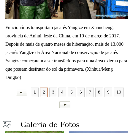
a
Funcionários transportam jacarés Yangtze em Xuancheng,
província de Anhui, leste da China, em 19 de março de 2017.
Depois de mais de quatro meses de hibernação
, mais de 13.000
jacarés Yangtze da Área Nacional de conservação de jacarés
Yangtze começaram a ser transferidos para uma área externa para
que possam desfrutar do sol da primavera. (Xinhua/Meng
Dingbo)
1
2
3
4
5
6
7
8
9
10
Galeria de Fotos