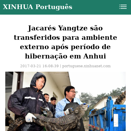
XINHUA Português
Jacarés Yangtze são
transferidos para ambiente
externo após período de
hibernação em Anhui
2017-03-21 16:08:39丨
portuguese.xinhuanet.com
a