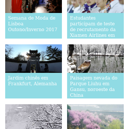
Semana de Moda de
Estudantes
Lisboa
participam de teste
Outono/Inverno 2017
de recrutamento da
Xiamen Airlines em
Fuzhou
Jardim chinês em
Paisagem nevada do
Frankfurt, Alemanha
Parque Liuhu em
Gansu, noroeste da
China