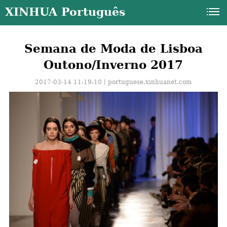
XINHUA Português
Semana de Moda de Lisboa
Outono/Inverno 2017
2017-03-14 11:19:10丨
portuguese.xinhuanet.com
a