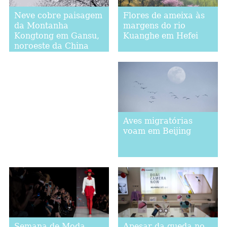
Flores de ameixa às
Neve cobre paisagem
margens do rio
da Montanha
Kuanghe em Hefei
Kongtong em Gansu,
noroeste da China
Aves migratórias
voam em Beijing
Semana de Moda
Apesar da queda no