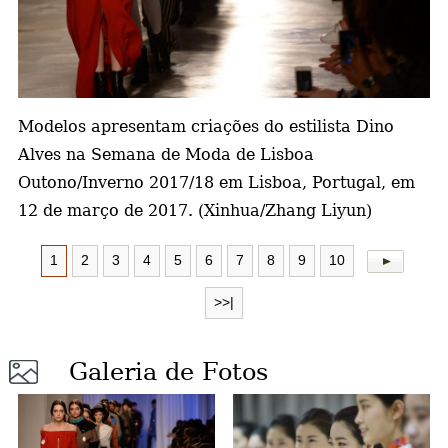
a
Modelos apresentam criações do estilista Dino
Alves na Semana de Moda de Lisboa
Outono/Inverno 2017/18 em Lisboa, Portugal, em
12 de março de 2017. (Xinhua/Zhang Liyun)
1
2
3
4
5
6
7
8
9
10
>>|
Galeria de Fotos