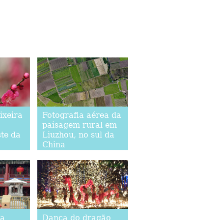
ixeira
Fotografia aérea da
paisagem rural em
ste da
Liuzhou, no sul da
China
da
Dança do dragão