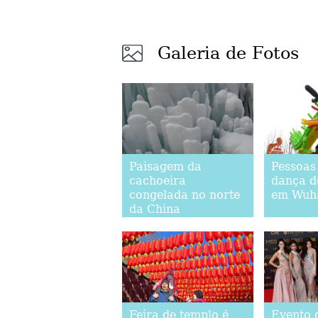
Galeria de Fotos
Paisagem da
Pessoas
cachoeira
dança d
congelada no norte
em Wuh
da China
Feira de templo é
Evento 