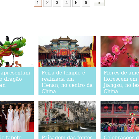
1
2
3
4
5
6
 apresentam
Feira de templo é
Flores de ame
o dragão
realizada em
florescem em
an
Henan, no centro da
Jiangsu, no le
China
China
de tapete
Paisagem das fontes
Celebrações 