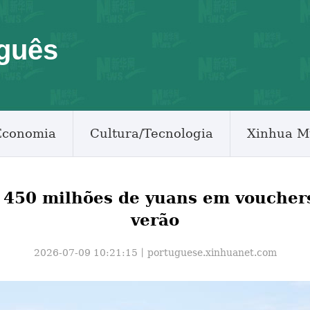
guês
Economia
Cultura/Tecnologia
Xinhua M
 450 milhões de yuans em voucher
verão
2026-07-09 10:21:15丨
portuguese.xinhuanet.com