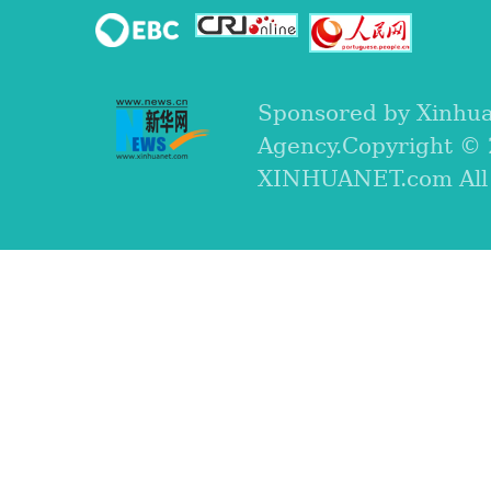
Sponsored by Xinhu
Agency.Copyright ©
XINHUANET.com All r