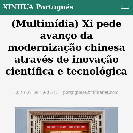
XINHUA Português
(Multimídia) Xi pede
avanço da
modernização chinesa
através de inovação
a
científica e tecnológica
2026-07-08 19:37:15丨
portuguese.xinhuanet.com