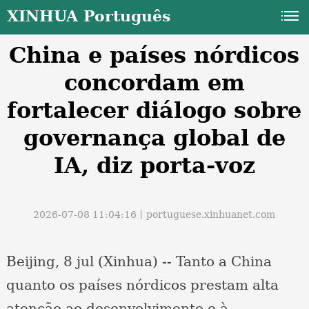
XINHUA Português
China e países nórdicos
concordam em
fortalecer diálogo sobre
governança global de
a
IA, diz porta-voz
2026-07-08 11:04:16丨
portuguese.xinhuanet.com
Beijing, 8 jul (Xinhua) -- Tanto a China
quanto os países nórdicos prestam alta
atenção ao desenvolvimento e à