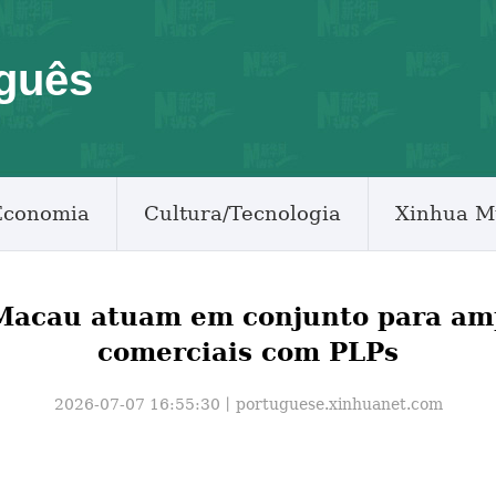
guês
Economia
Cultura/Tecnologia
Xinhua M
 Macau atuam em conjunto para amp
comerciais com PLPs
2026-07-07 16:55:30丨
portuguese.xinhuanet.com