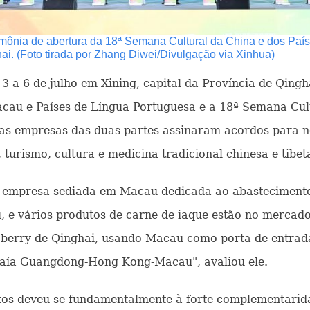
rimônia de abertura da 18ª Semana Cultural da China e dos Paí
hai. (Foto tirada por Zhang Diwei/Divulgação via Xinhua)
3 a 6 de julho em Xining, capital da Província de Qing
cau e Países de Língua Portuguesa e a 18ª Semana Cult
 as empresas das duas partes assinaram acordos para n
urismo, cultura e medicina tradicional chinesa e tibet
empresa sediada em Macau dedicada ao abastecimento d
, e vários produtos de carne de iaque estão no mercado
ji berry de Qinghai, usando Macau como porta de entrad
aía Guangdong-Hong Kong-Macau", avaliou ele.
s deveu-se fundamentalmente à forte complementaridad