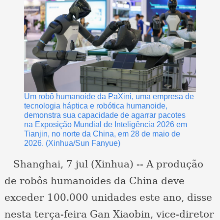
Um robô humanoide da PaXini, uma empresa de
tecnologia háptica e robótica humanoide,
demonstra sua capacidade de agarrar pacotes
na Exposição Mundial de Inteligência 2026 em
Tianjin, no norte da China, em 28 de maio de
2026. (Xinhua/Sun Fanyue)
Shanghai, 7 jul (Xinhua) -- A produção
de robôs humanoides da China deve
exceder 100.000 unidades este ano, disse
nesta terça-feira Gan Xiaobin, vice-diretor