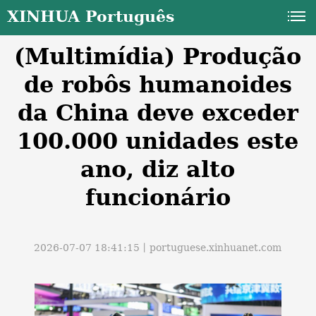
XINHUA Português
(Multimídia) Produção
de robôs humanoides
da China deve exceder
100.000 unidades este
a
ano, diz alto
funcionário
2026-07-07 18:41:15丨
portuguese.xinhuanet.com