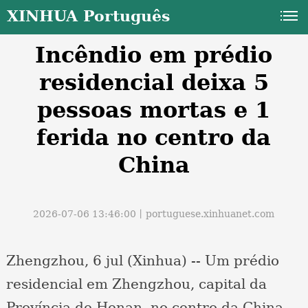
XINHUA Português
Incêndio em prédio
residencial deixa 5
pessoas mortas e 1
ferida no centro da
a
China
2026-07-06 13:46:00丨
portuguese.xinhuanet.com
Zhengzhou, 6 jul (Xinhua) -- Um prédio
residencial em Zhengzhou, capital da
Província de Henan, no centro da China,