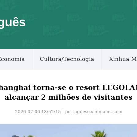
guês
Economia
Cultura/Tecnologia
Xinhua M
anghai torna-se o resort LEGOLA
alcançar 2 milhões de visitantes
2026-07-06 18:52:15丨
portuguese.xinhuanet.com