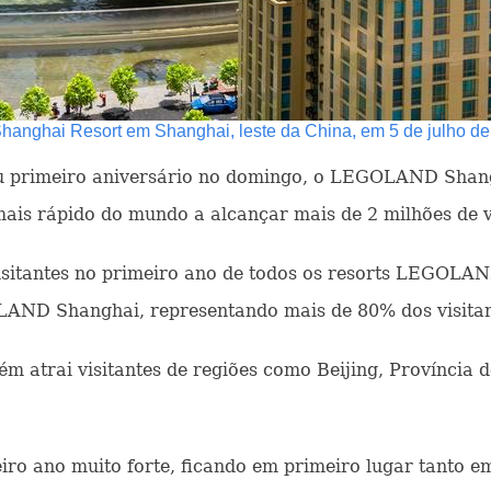
anghai Resort em Shanghai, leste da China, em 5 de julho de
u primeiro aniversário no domingo, o LEGOLAND Shan
is rápido do mundo a alcançar mais de 2 milhões de vi
sitantes no primeiro ano de todos os resorts LEGOLAN
LAND Shanghai, representando mais de 80% dos visitan
 atrai visitantes de regiões como Beijing, Província d
no muito forte, ficando em primeiro lugar tanto em 