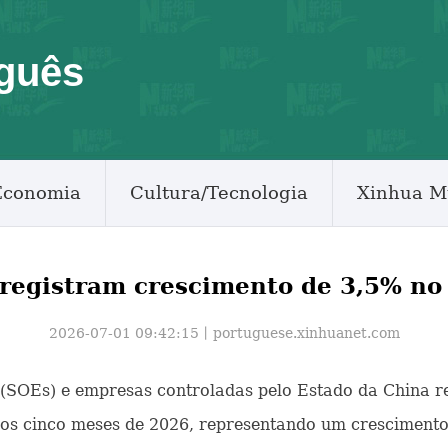
guês
Economia
Cultura/Tecnologia
Xinhua M
 registram crescimento de 3,5% no 
2026-07-01 09:42:15丨
portuguese.xinhuanet.com
ais (SOEs) e empresas controladas pelo Estado da China
iros cinco meses de 2026, representando um cresciment