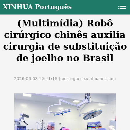
XINHUA Português
(Multimídia) Robô
cirúrgico chinês auxilia
cirurgia de substituição
de joelho no Brasil
a
2026-06-03 12:41:15丨
portuguese.xinhuanet.com