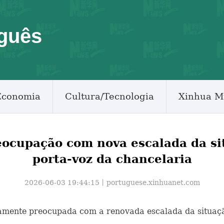
guês
Economia
Cultura/Tecnologia
Xinhua M
ocupação com nova escalada da si
porta-voz da chancelaria
2026-06-03 19:44:15丨
portuguese.xinhuanet.com
undamente preocupada com a renovada escalada da situaç