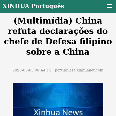
XINHUA Português
(Multimídia) China
refuta declarações do
chefe de Defesa filipino
sobre a China
a
2026-06-03 09:44:15丨
portuguese.xinhuanet.com