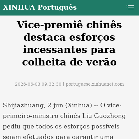
XINHUA Português
Vice-premiê chinês
destaca esforços
incessantes para
colheita de verão
a
2026-06-03 09:32:30丨
portuguese.xinhuanet.com
Shijiazhuang, 2 jun (Xinhua) -- O vice-
primeiro-ministro chinês Liu Guozhong
pediu que todos os esforços possíveis
sejam efetuados para garantir uma