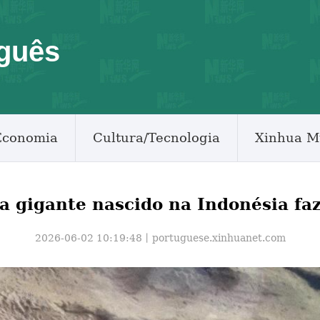
guês
Economia
Cultura/Tecnologia
Xinhua M
a gigante nascido na Indonésia faz
2026-06-02 10:19:48丨
portuguese.xinhuanet.com