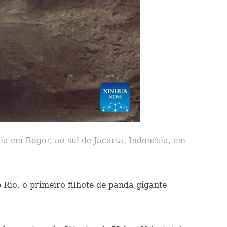
ia em Bogor, ao sul de Jacarta, Indonésia, em
 Rio, o primeiro filhote de panda gigante