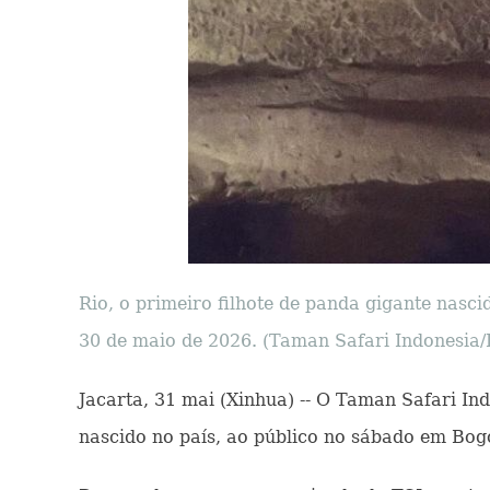
Rio, o primeiro filhote de panda gigante nasc
30 de maio de 2026. (Taman Safari Indonesia/
Jacarta, 31 mai (Xinhua) -- O Taman Safari Ind
nascido no país, ao público no sábado em Bogo