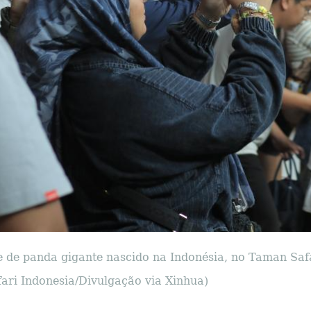
ote de panda gigante nascido na Indonésia, no Taman Saf
ari Indonesia/Divulgação via Xinhua)