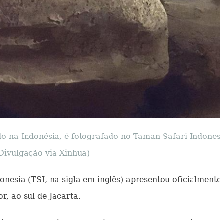
ido na Indonésia, é fotografado no Taman Safari Indones
Divulgação via Xinhua)
onesia (TSI, na sigla em inglês) apresentou oficialmente
r, ao sul de Jacarta.