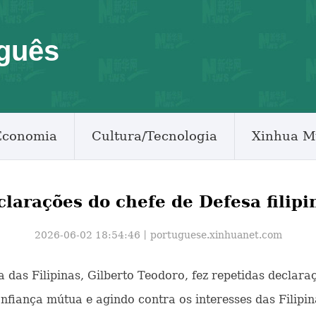
guês
Economia
Cultura/Tecnologia
Xinhua M
clarações do chefe de Defesa filipi
2026-06-02 18:54:46丨
portuguese.xinhuanet.com
sa das Filipinas, Gilberto Teodoro, fez repetidas declar
nfiança mútua e agindo contra os interesses das Filipina