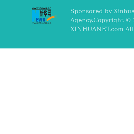
Sponsored by Xinhu
Agency.Copyright ©
XINHUANET.com All r