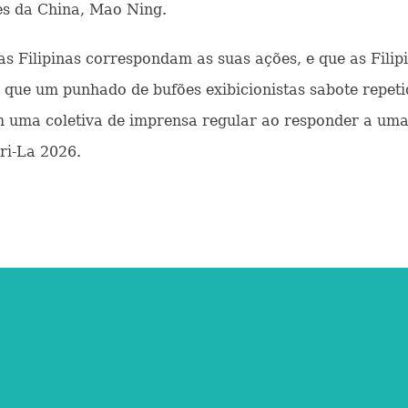
es da China, Mao Ning.
as Filipinas correspondam as suas ações, e que as Fili
r que um punhado de bufões exibicionistas sabote repet
 em uma coletiva de imprensa regular ao responder a um
ri-La 2026.