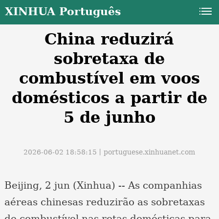
XINHUA Português
China reduzirá
sobretaxa de
combustível em voos
domésticos a partir de
a
5 de junho
2026-06-02 18:58:15丨
portuguese.xinhuanet.com
Beijing, 2 jun (Xinhua) -- As companhias
aéreas chinesas reduzirão as sobretaxas
de combustível nas rotas domésticas para