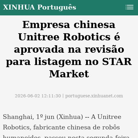
XINHUA Português
Empresa chinesa
Unitree Robotics é
aprovada na revisão
para listagem no STAR
a
Market
2026-06-02 12:11:30丨
portuguese.xinhuanet.com
Shanghai, 1º jun (Xinhua) -- A Unitree
Robotics, fabricante chinesa de robôs
humanoides, passou nesta segunda-feira