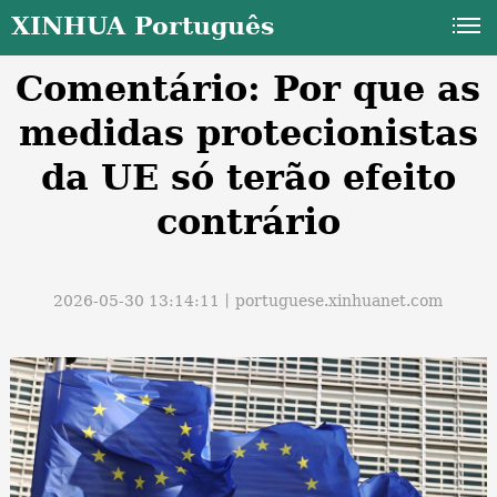
XINHUA Português
Comentário: Por que as
medidas protecionistas
da UE só terão efeito
contrário
a
2026-05-30 13:14:11丨
portuguese.xinhuanet.com