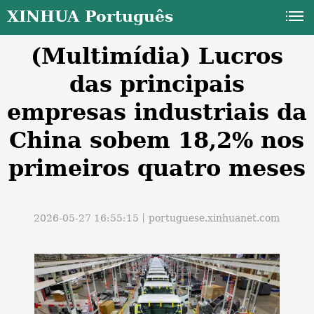
XINHUA Português
(Multimídia) Lucros
das principais
empresas industriais da
China sobem 18,2% nos
a
primeiros quatro meses
2026-05-27 16:55:15丨
portuguese.xinhuanet.com