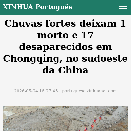
XINHUA Português
Chuvas fortes deixam 1
morto e 17
desaparecidos em
Chongqing, no sudoeste
a
da China
2026-05-24 16:27:45丨
portuguese.xinhuanet.com