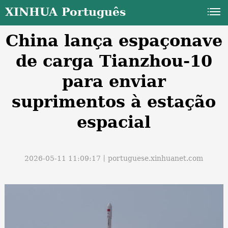
XINHUA Português
China lança espaçonave
de carga Tianzhou-10
para enviar
suprimentos à estação
a
espacial
2026-05-11 11:09:17丨
portuguese.xinhuanet.com