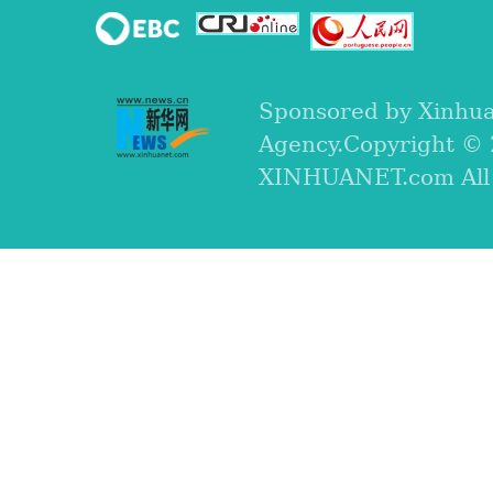
Sponsored by Xinhu
Agency.Copyright ©
XINHUANET.com All r