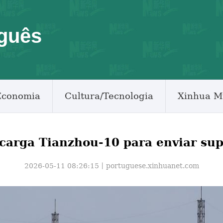
guês
Economia
Cultura/Tecnologia
Xinhua M
carga Tianzhou-10 para enviar sup
2026-05-11 08:26:15丨
portuguese.xinhuanet.com