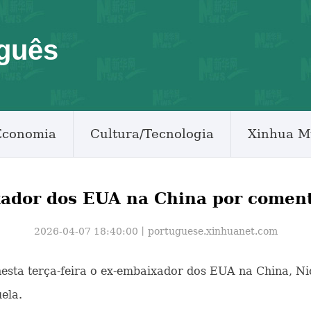
guês
Economia
Cultura/Tecnologia
Xinhua M
ador dos EUA na China por comentá
2026-04-07 18:40:00丨
portuguese.xinhuanet.com
 nesta terça-feira o ex-embaixador dos EUA na China, N
ela.