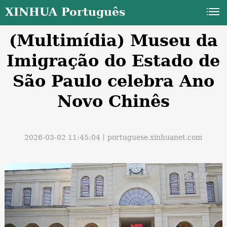
XINHUA Português
(Multimídia) Museu da
Imigração do Estado de
São Paulo celebra Ano
Novo Chinês
a
2026-03-02 11:45:04丨
portuguese.xinhuanet.com