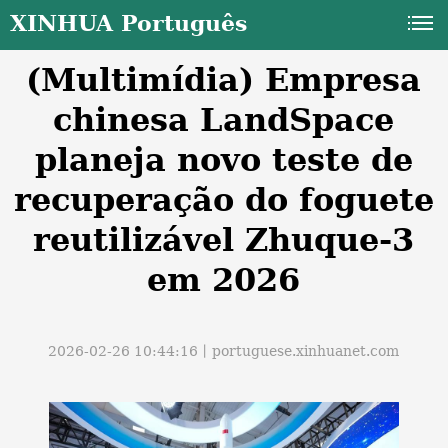
XINHUA Português
(Multimídia) Empresa
chinesa LandSpace
planeja novo teste de
recuperação do foguete
a
reutilizável Zhuque-3
em 2026
2026-02-26 10:44:16丨
portuguese.xinhuanet.com