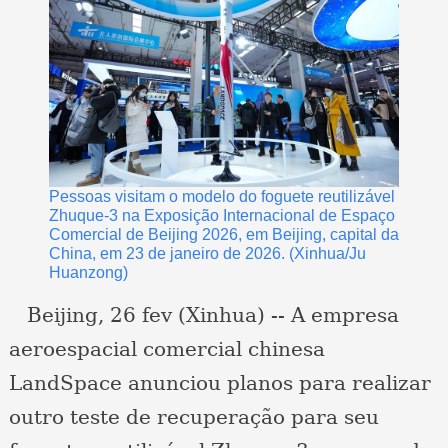
Pessoas visitam o modelo do foguete reutilizável
Zhuque-3 na Exposição Internacional de Espaço
Comercial de Beijing 2026, em Beijing, capital da
China, em 23 de janeiro de 2026. (Xinhua/Ju
Huanzong)
Beijing, 26 fev (Xinhua) -- A empresa
aeroespacial comercial chinesa
LandSpace anunciou planos para realizar
outro teste de recuperação para seu